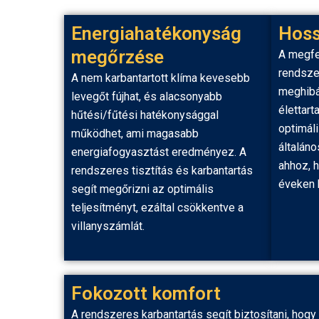
Energiahatékonyság
Hoss
megőrzése
A megfe
rendsze
A nem karbantartott klíma kevesebb
meghibá
levegőt fújhat, és alacsonyabb
élettart
hűtési/fűtési hatékonysággal
optimál
működhet, ami magasabb
általáno
energiafogyasztást eredményez. A
ahhoz, 
rendszeres tisztítás és karbantartás
éveken 
segít megőrizni az optimális
teljesítményt, ezáltal csökkentve a
villanyszámlát.
Fokozott komfort
A rendszeres karbantartás segít biztosítani, hogy