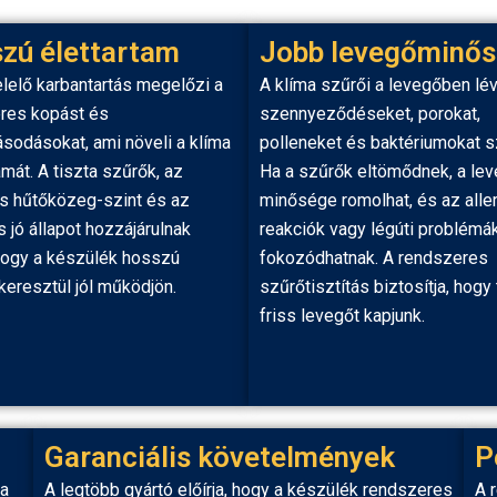
zú élettartam
Jobb levegőminő
lelő karbantartás megelőzi a
A klíma szűrői a levegőben lé
res kopást és
szennyeződéseket, porokat,
sodásokat, ami növeli a klíma
polleneket és baktériumokat sz
amát. A tiszta szűrők, az
Ha a szűrők eltömődnek, a le
is hűtőközeg-szint és az
minősége romolhat, és az alle
s jó állapot hozzájárulnak
reakciók vagy légúti problémá
hogy a készülék hosszú
fokozódhatnak. A rendszeres
keresztül jól működjön.
szűrőtisztítás biztosítja, hogy 
friss levegőt kapjunk.
Garanciális követelmények
P
 a
A legtöbb gyártó előírja, hogy a készülék rendszeres
A 