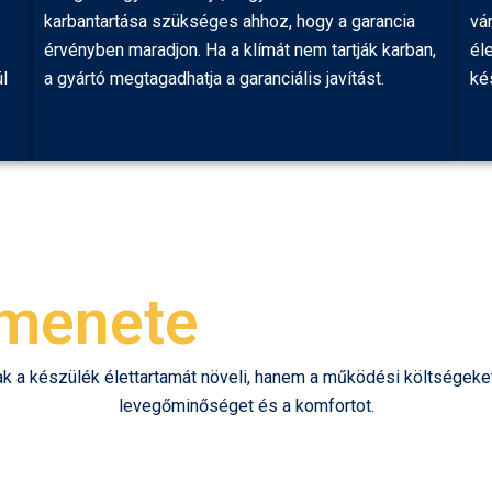
karbantartása szükséges ahhoz, hogy a garancia
vá
érvényben maradjon. Ha a klímát nem tartják karban,
él
l
a gyártó megtagadhatja a garanciális javítást.
ké
 menete
a készülék élettartamát növeli, hanem a működési költségeket 
levegőminőséget és a komfortot.