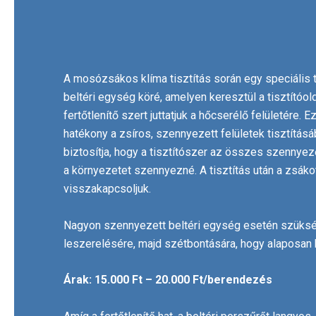
A mosózsákos klíma tisztítás során egy speciális 
beltéri egység köré, amelyen keresztül a tisztítóol
fertőtlenítő szert juttatjuk a hőcserélő felületére.
hatékony a zsíros, szennyezett felületek tisztítás
biztosítja, hogy a tisztítószer az összes szennyező
a környezetet szennyezné. A tisztítás után a zsákot
visszakapcsoljuk.
Nagyon szennyezett beltéri egység esetén szüksé
leszerelésére, majd szétbontására, hogy alaposan k
Árak: 15.000 Ft – 20.000 Ft/berendezés