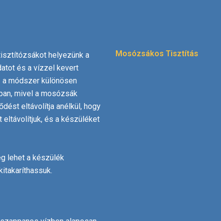
Mosózsákos Tisztítás
tisztítózsákot helyezünk a
datot és a vízzel kevert
 Ez a módszer különösen
ában, mivel a mosózsák
dést eltávolítja anélkül, hogy
 eltávolítjuk, és a készüléket
g lehet a készülék
itakaríthassuk.