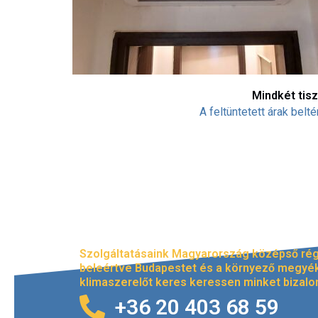
Mindkét tisz
A feltüntetett árak bel
Szolgáltatásaink Magyarország középső régi
beleértve Budapestet és a környező megyé
klimaszerelőt keres keressen minket bizal
+36 20 403 68 59