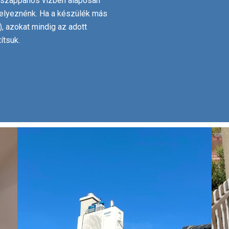
s, szappanos vízben alaposan
helyeznénk. Ha a készülék más
), azokat mindig az adott
títsuk.