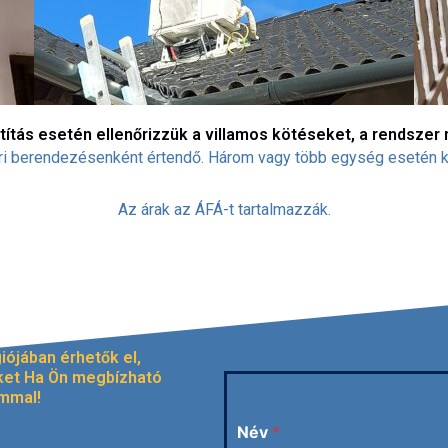
títás esetén ellenőrizzük a villamos kötéseket, a rendsze
téri berendezésenként értendő. Három vagy több egység esetén ké
Az árak az ÁFÁ-t tartalmazzák.
ójában érhetők el,
ket Ha Ön megbízható
ommal!
Név
*