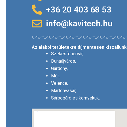
+36 20 403 68 53
info@kavitech.hu
Az alábbi területekre díjmentesen kiszállunk
Székesfehérvár,
Dunaújváros,
Gárdony,
Mór,
Velence,
Martonvásár,
Sárbogárd és környékük.