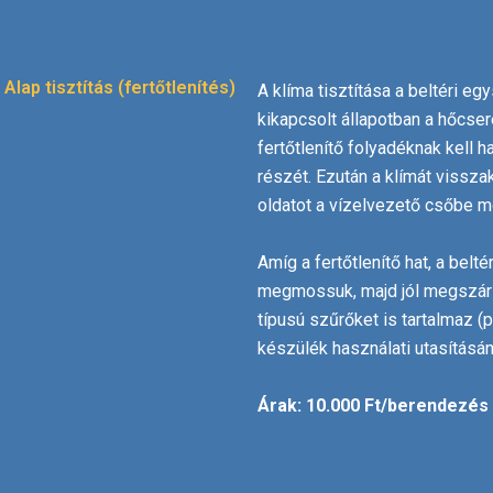
Alap tisztítás (fertőtlenítés)
A klíma tisztítása a beltéri eg
kikapcsolt állapotban a hőcseré
fertőtlenítő folyadéknak kell h
részét. Ezután a klímát visszak
oldatot a vízelvezető csőbe m
Amíg a fertőtlenítő hat, a bel
megmossuk, majd jól megszárít
típusú szűrőket is tartalmaz (
készülék használati utasításá
Árak: 10.000 Ft/berendezés