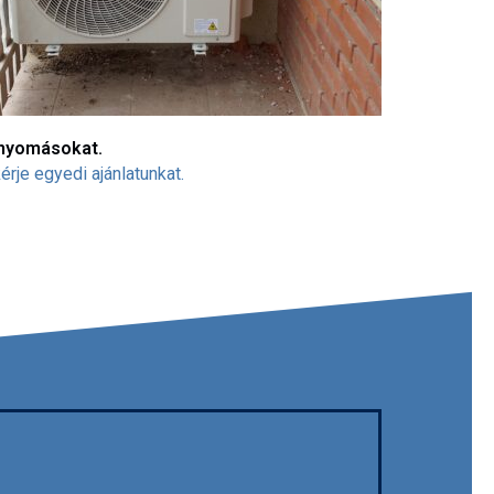
r nyomásokat.
rje egyedi ajánlatunkat.