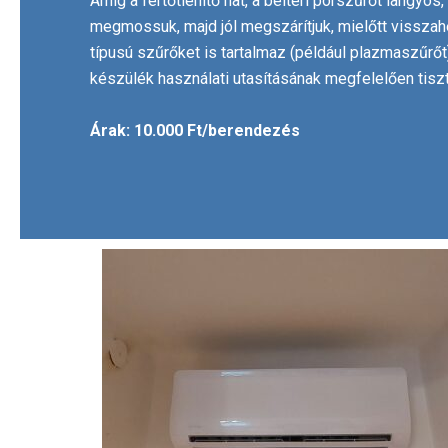
Amíg a fertőtlenítő hat, a beltéri porszűrőt langyo
megmossuk, majd jól megszárítjuk, mielőtt vissza
típusú szűrőket is tartalmaz (például plazmaszűrőt
készülék használati utasításának megfelelően tisz
Árak: 10.000 Ft/berendezés