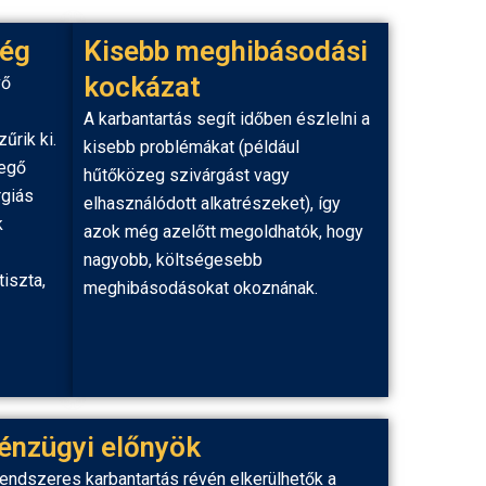
ség
Kisebb meghibásodási
kockázat
vő
A karbantartás segít időben észlelni a
űrik ki.
kisebb problémákat (például
vegő
hűtőközeg szivárgást vagy
rgiás
elhasználódott alkatrészeket), így
k
azok még azelőtt megoldhatók, hogy
nagyobb, költségesebb
tiszta,
meghibásodásokat okoznának.
énzügyi előnyök
rendszeres karbantartás révén elkerülhetők a