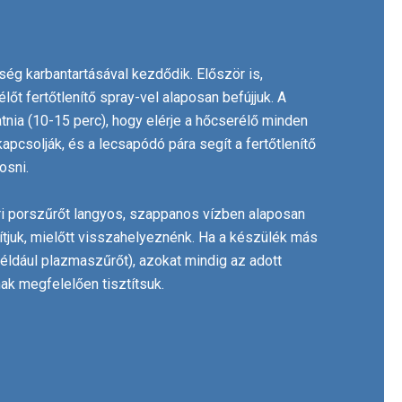
ység karbantartásával kezdődik. Először is,
lőt fertőtlenítő spray-vel alaposan befújjuk. A
atnia (10-15 perc), hogy elérje a hőcserélő minden
apcsolják, és a lecsapódó pára segít a fertőtlenítő
osni.
téri porszűrőt langyos, szappanos vízben alaposan
juk, mielőtt visszahelyeznénk. Ha a készülék más
például plazmaszűrőt), azokat mindig az adott
nak megfelelően tisztítsuk.