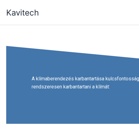
Skip
Kavitech
to
content
A klímaberendezés karbantartása kulcsfontosság
rendszeresen karbantartani a klímát: